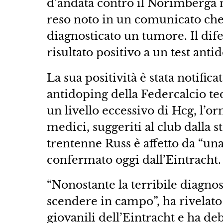
d’andata contro il Norimberga n
reso noto in un comunicato che 
diagnosticato un tumore. Il dif
risultato positivo a un test antid
La sua positività è stata notific
antidoping della Federcalcio ted
un livello eccessivo di Hcg, l’o
medici, suggeriti al club dalla 
trentenne Russ è affetto da “un
confermato oggi dall’Eintracht.
“Nonostante la terribile diagnosi
scendere in campo”, ha rivelato 
giovanili dell’Eintracht e ha d