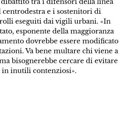
ibattito tra i difensori della linea
 centrodestra e i sostenitori di
olli eseguiti dai vigili urbani. «In
litato, esponente della maggioranza
olamento dovrebbe essere modificato
tazioni. Va bene multare chi viene a
à, ma bisognerebbe cercare di evitare
 in inutili contenziosi».