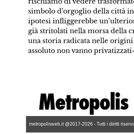
rischiamo di vedere trasformat
simbolo d’orgoglio della città 
ipotesi infliggerebbe un’ulterior
già stritolati nella morsa della
una storia radicata nelle origi
assoluto non vanno privatizzati»
metropolisweb.it @2017-2026 - Tutti i diritti riser