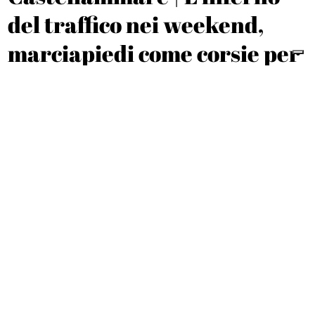
del traffico nei weekend,
marciapiedi come corsie per
gli scooter
Michele De Feo
SANITÀ
Vico Equense, sit-in dei
cittadini davanti
all’ospedale: «Riaprite il
pronto soccorso»
Marco Cirillo