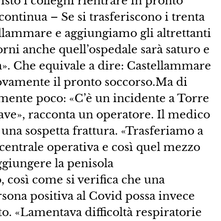
isto i colleghi rientrare in pronto
ontinua – Se si trasferiscono i trenta
ellammare e aggiungiamo gli altrettanti
orni anche quell’ospedale sarà saturo e
a». Che equivale a dire: Castellammare
ovamente il pronto soccorso.Ma di
amente poco: «C’è un incidente a Torre
ave», racconta un operatore. Il medico
una sospetta frattura. «Trasferiamo a
 centrale operativa e così quel mezzo
ggiungere la penisola
 così come si verifica che una
sona positiva al Covid possa invece
o. «Lamentava difficoltà respiratorie