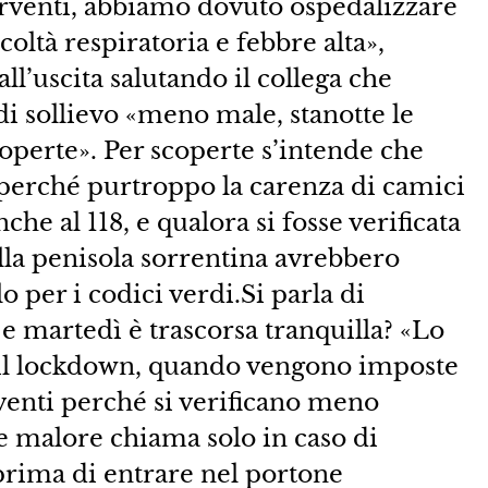
terventi, abbiamo dovuto ospedalizzare
oltà respiratoria e febbre alta»,
l’uscita salutando il collega che
di sollievo «meno male, stanotte le
operte». Per scoperte s’intende che
 perché purtroppo la carenza di camici
he al 118, e qualora si fosse verificata
la penisola sorrentina avrebbero
o per i codici verdi.Si parla di
e martedì è trascorsa tranquilla? «Lo
 il lockdown, quando vengono imposte
rventi perché si verificano meno
e malore chiama solo in caso di
prima di entrare nel portone