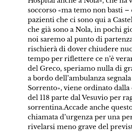
Hospital anche a Nola», che ha v
soccorso «ma temo non basti – c
pazienti che ci sono qui a Cast
che già sono a Nola, in pochi gi
noi saremo al punto di partenz
rischierà di dover chiudere nu
tempo per riflettere ce n’è ver
del Greco, speriamo nulla di gr
a bordo dell’ambulanza segnala 
Sorrento», viene ordinato dalla
del 118 parte dal Vesuvio per ra
sorrentina.Accade anche questo,
chiamata d’urgenza per una per
rivelarsi meno grave del previst