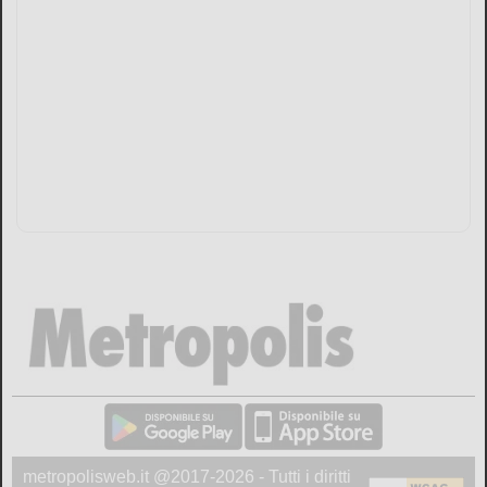
metropolisweb.it @2017-2026 - Tutti i diritti