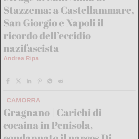
Stazzema: a Castellammare,
San Giorgio e Napoli il
ricordo dell’eccidio
nazifascista
Andrea Ripa
CAMORRA
Gragnano | Carichi di
cocaina in Penisola,
condannato il narcos Di