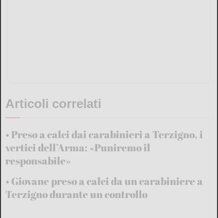
Articoli correlati
Preso a calci dai carabinieri a Terzigno, i
vertici dell’Arma: «Puniremo il
responsabile»
Giovane preso a calci da un carabiniere a
Terzigno durante un controllo