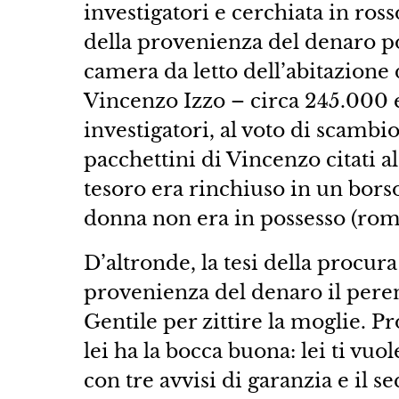
investigatori e cerchiata in ros
della provenienza del denaro po
camera da letto dell’abitazione d
Vincenzo Izzo – circa 245.000 e
investigatori, al voto di scambio
pacchettini di Vincenzo citati a
tesoro era rinchiuso in un bors
donna non era in possesso (romp
D’altronde, la tesi della procur
provenienza del denaro il pere
Gentile per zittire la moglie. Pr
lei ha la bocca buona: lei ti vuo
con tre avvisi di garanzia e il 