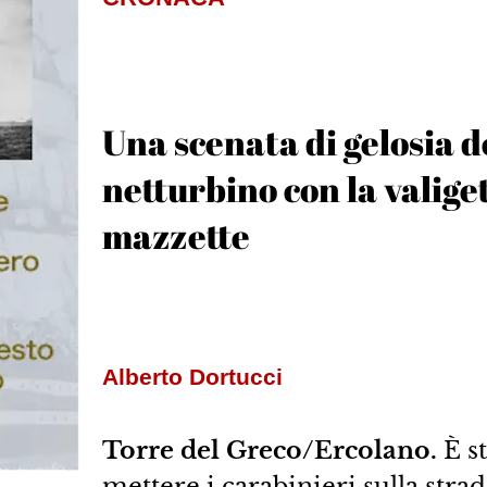
Una scenata di gelosia de
netturbino con la valige
mazzette
Alberto Dortucci
Torre del Greco/Ercolano.
È st
mettere i carabinieri sulla strad