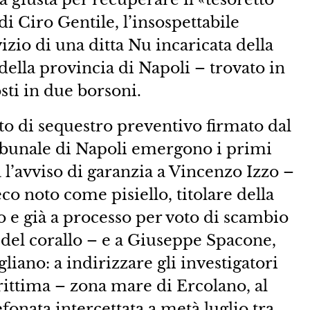
di Ciro Gentile, l’insospettabile
izio di una ditta Nu incaricata della
à della provincia di Napoli – trovato in
ti in due borsoni.
eto di sequestro preventivo firmato dal
ribunale di Napoli emergono i primi
a l’avviso di garanzia a Vincenzo Izzo –
o noto come pisiello, titolare della
 e già a processo per voto di scambio
tà del corallo – e a Giuseppe Spacone,
iano: a indirizzare gli investigatori
ittima – zona mare di Ercolano, al
fonata intercettata a metà luglio tra