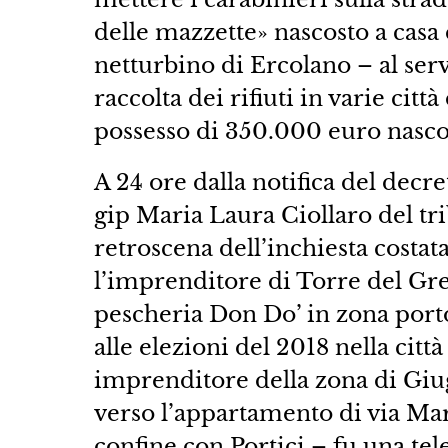
delle mazzette» nascosto a casa 
netturbino di Ercolano – al serv
raccolta dei rifiuti in varie citt
possesso di 350.000 euro nascos
A 24 ore dalla notifica del decr
gip Maria Laura Ciollaro del t
retroscena dell’inchiesta costat
l’imprenditore di Torre del Grec
pescheria Don Do’ in zona porto
alle elezioni del 2018 nella cit
imprenditore della zona di Giugl
verso l’appartamento di via Mar
confine con Portici – fu una tele