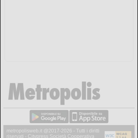
metropolisweb.it @2017-2026 - Tutti i diritti
riservati - Citypress Società Cooperativa