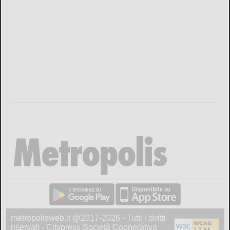
metropolisweb.it @2017-2026 - Tutti i diritti
riservati - Citypress Società Cooperativa