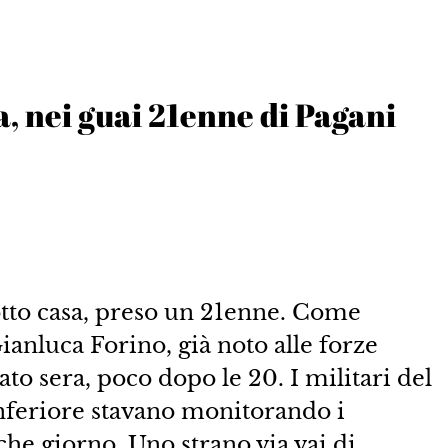
, nei guai 21enne di Pagani
tto casa, preso un 21enne. Come
Gianluca Forino, già noto alle forze
bato sera, poco dopo le 20. I militari del
Inferiore stavano monitorando i
he giorno. Uno strano via vai di