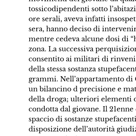
tossicodipendenti sotto l’abitaz
ore serali, aveva infatti insospe
sera, hanno deciso di intervenir
mentre cedeva alcune dosi di “
zona. La successiva perquisizio
consentito ai militari di rinven
della stessa sostanza stupeface
grammi. Nell’appartamento di G
un bilancino d precisione e mat
della droga; ulteriori elementi d
condotta dal giovane. Il 21enne è
spaccio di sostanze stupefacenti 
disposizione dell’autorità giudi