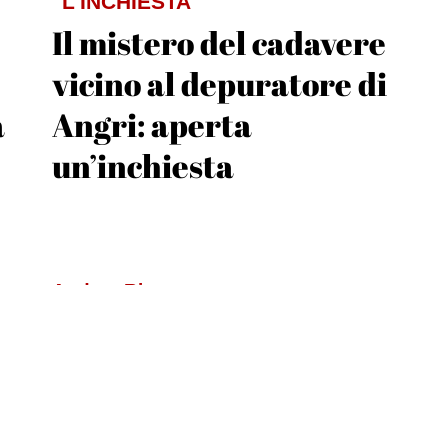
L'INCHIESTA
Il mistero del cadavere
vicino al depuratore di
a
Angri: aperta
un’inchiesta
Andrea Ripa
e
VIOLENZA DI GENERE