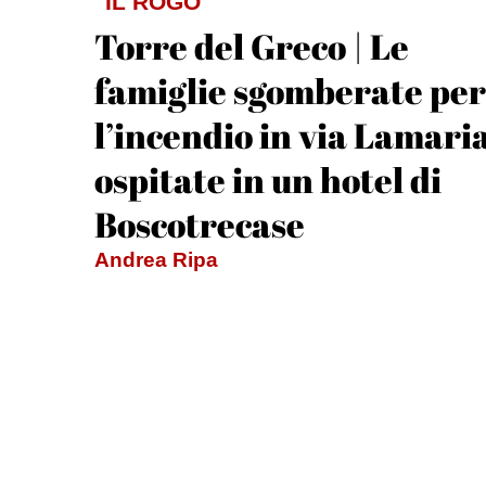
IL ROGO
Torre del Greco | Le
famiglie sgomberate per
l’incendio in via Lamari
ospitate in un hotel di
Boscotrecase
Andrea Ripa
Auto e moto in fiamme nella notte a Torr
del Greco, evacuate 35 persone
L'INTERVISTA