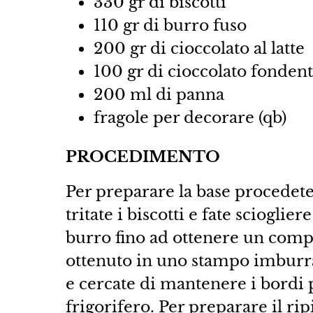
330 gr di biscotti
110 gr di burro fuso
200 gr di cioccolato al latte
100 gr di cioccolato fonden
200 ml di panna
fragole per decorare (qb)
PROCEDIMENTO
Per preparare la base procede
tritate i biscotti e fate scioglier
burro fino ad ottenere un comp
ottenuto in uno stampo imburrat
e cercate di mantenere i bordi p
frigorifero. Per preparare il rip