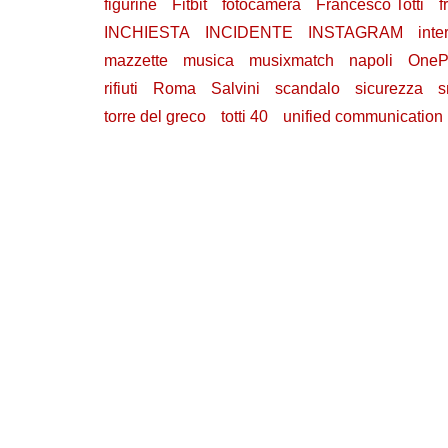
figurine
Fitbit
fotocamera
Francesco Totti
f
INCHIESTA
INCIDENTE
INSTAGRAM
inte
mazzette
musica
musixmatch
napoli
OneP
rifiuti
Roma
Salvini
scandalo
sicurezza
s
torre del greco
totti 40
unified communication