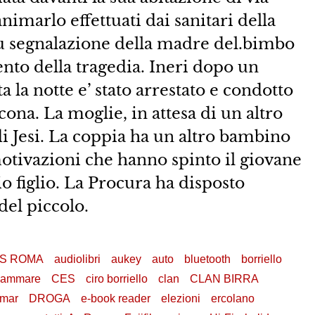
animarlo effettuati dai sanitari della
su segnalazione della madre del.bimbo
ento della tragedia. Ineri dopo un
 la notte e’ stato arrestato e condotto
ona. La moglie, in attesa di un altro
 di Jesi. La coppia ha un altro bambino
motivazioni che hanno spinto il giovane
 figlio. La Procura ha disposto
el piccolo.
S ROMA
audiolibri
aukey
auto
bluetooth
borriello
lammare
CES
ciro borriello
clan
CLAN BIRRA
emar
DROGA
e-book reader
elezioni
ercolano