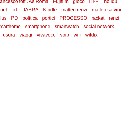
rancesco totti. As Roma
Fujifilm
gioco
Hi-Fi
holidu
rnet
IoT
JABRA
Kindle
matteo renzi
matteo salvini
lus
PD
politica
portici
PROCESSO
racket
renzi
marthome
smartphone
smartwatch
social network
usura
viaggi
vivavoce
voip
wifi
wildix