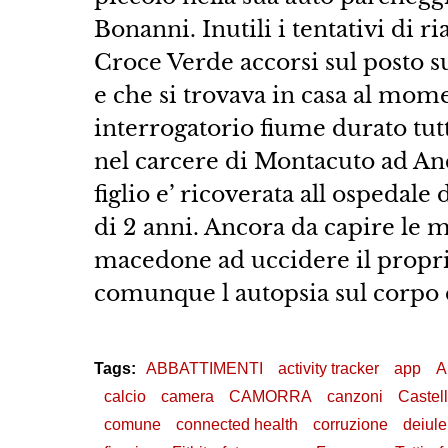
Bonanni. Inutili i tentativi di ri
Croce Verde accorsi sul posto 
e che si trovava in casa al mom
interrogatorio fiume durato tutta
nel carcere di Montacuto ad Anc
figlio e’ ricoverata all ospedale
di 2 anni. Ancora da capire le 
macedone ad uccidere il proprio
comunque l autopsia sul corpo d
Tags:
ABBATTIMENTI
activity tracker
app
A
calcio
camera
CAMORRA
canzoni
Castel
comune
connected health
corruzione
deiul