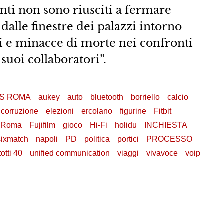
nti non sono riusciti a fermare
dalle finestre dei palazzi intorno
i e minacce di morte nei confronti
 suoi collaboratori”.
S ROMA
aukey
auto
bluetooth
borriello
calcio
corruzione
elezioni
ercolano
figurine
Fitbit
As Roma
Fujifilm
gioco
Hi-Fi
holidu
INCHIESTA
ixmatch
napoli
PD
politica
portici
PROCESSO
totti 40
unified communication
viaggi
vivavoce
voip