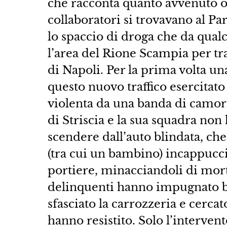
che racconta quanto avvenuto ogg
collaboratori si trovavano al 
lo spaccio di droga che da qua
l’area del Rione Scampia per tra
di Napoli. Per la prima volta u
questo nuovo traffico esercitat
violenta da una banda di camorri
di Striscia e la sua squadra n
scendere dall’auto blindata, che
(tra cui un bambino) incappucci
portiere, minacciandoli di morte”.
delinquenti hanno impugnato b
sfasciato la carrozzeria e cerca
hanno resistito. Solo l’intervent