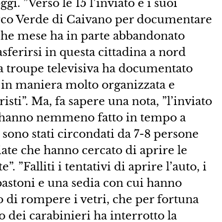
i. ”Verso le 15 l’inviato e i suoi
Parco Verde di Caivano per documentare
lche mese ha in parte abbandonato
sferirsi in questa cittadina a nord
na troupe televisiva ha documentato
o in maniera molto organizzata e
sti”. Ma, fa sapere una nota, ”l’inviato
on hanno nemmeno fatto in tempo a
 sono stati circondati da 7-8 persone
ate che hanno cercato di aprire le
 ”Falliti i tentativi di aprire l’auto, i
astoni e una sedia con cui hanno
to di rompere i vetri, che per fortuna
o dei carabinieri ha interrotto la