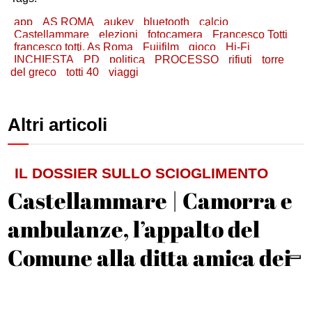
app
AS ROMA
aukey
bluetooth
calcio
Castellammare
elezioni
fotocamera
Francesco Totti
francesco totti. As Roma
Fujifilm
gioco
Hi-Fi
INCHIESTA
PD
politica
PROCESSO
rifiuti
torre
del greco
totti 40
viaggi
Altri articoli
IL DOSSIER SULLO SCIOGLIMENTO
Castellammare | Camorra e
ambulanze, l’appalto del
Comune alla ditta amica dei
D’Alessandro
Michele De Feo