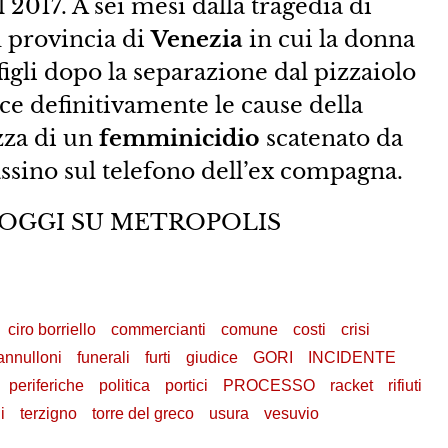
l 2017. A sei mesi dalla tragedia di
n provincia di
Venezia
in cui la donna
 figli dopo la separazione dal pizzaiolo
sce definitivamente le cause della
zza di un
femminicidio
scatenato da
assino sul telefono dell’ex compagna.
 OGGI SU METROPOLIS
ciro borriello
commercianti
comune
costi
crisi
annulloni
funerali
furti
giudice
GORI
INCIDENTE
periferiche
politica
portici
PROCESSO
racket
rifiuti
i
terzigno
torre del greco
usura
vesuvio