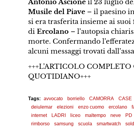
Antonio Ascione
il 23 luglio de
Musile del Piave
– il paesino i
si era trasferita insieme ai suoi
di
Ercolano
– l’autopsia chiari
morte. Confermando l’efferate
alcuni messaggi trovati dall’ass
+++L’ARTICOLO COMPLETO
QUOTIDIANO+++
Tags:
avvocato
borriello
CAMORRA
CASE
deiulemar
elezioni
enzo cuomo
ercolano
f
internet
LADRI
liceo
maltempo
neve
PD
rimborso
samsung
scuola
smartwatch
sold