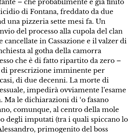
tante – che probabilmente è già finito
micidio di Fontana, freddato da due
 ad una pizzeria sette mesi fa. Un
nvio del processo alla cupola del clan
cancellate in Cassazione e il valzer di
inchiesta al gotha della camorra
cesso che è di fatto ripartito da zero –
o di prescrizione imminente per
 casi, di due decenni. La morte di
ocessuale, impedirà ovviamente l’esame
a. Ma le dichiarazioni di ‘o fasano
anno, comunque, al centro della mole
degli imputati (tra i quali spiccano lo
lessandro, primogenito del boss