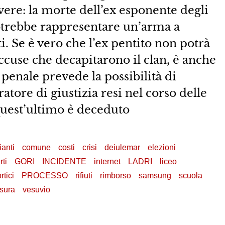
vere: la morte dell’ex esponente degli
potrebbe rappresentare un’arma a
i. Se è vero che l’ex pentito non potrà
ccuse che decapitarono il clan, è anche
penale prevede la possibilità di
ratore di giustizia resi nel corso delle
quest’ultimo è deceduto
anti
comune
costi
crisi
deiulemar
elezioni
rti
GORI
INCIDENTE
internet
LADRI
liceo
rtici
PROCESSO
rifiuti
rimborso
samsung
scuola
sura
vesuvio