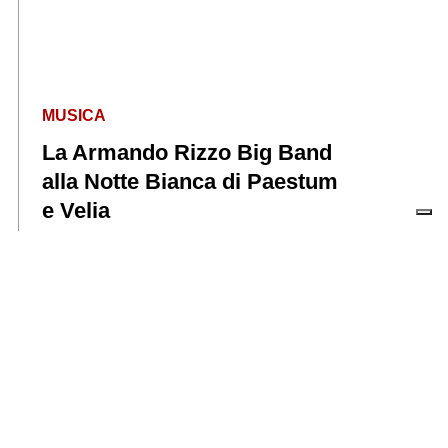
MUSICA
La Armando Rizzo Big Band
alla Notte Bianca di Paestum
e Velia
metropolisweb
CAMPIONE DI INCASSI
Spider‑Man conquista il
cinema: sale piene e famiglie