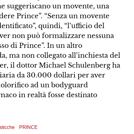
che suggeriscano un movente, una
idere Prince”. “Senza un movente
ntificato”, quindi, “l’ufficio del
rver non può formalizzare nessuna
so di Prince”. In un altro
a, ma non collegato all’inchiesta del
er, il dottor Michael Schulenberg ha
aria da 30.000 dollari per aver
dolorifico ad un bodyguard
maco in realtà fosse destinato
sticche
PRINCE