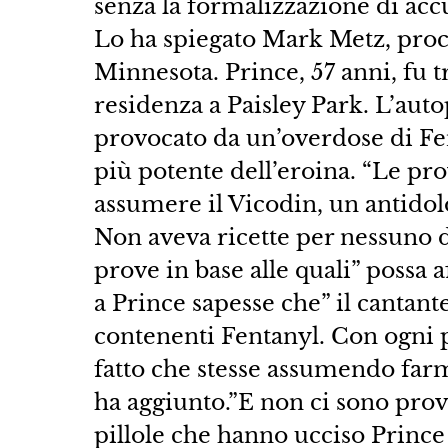
senza la formalizzazione di accu
Lo ha spiegato Mark Metz, procu
Minnesota. Prince, 57 anni, fu t
residenza a Paisley Park. L’autop
provocato da un’overdose di Fen
più potente dell’eroina. “Le p
assumere il Vicodin, un antidol
Non aveva ricette per nessuno d
prove in base alle quali” possa
a Prince sapesse che” il cantant
contenenti Fentanyl. Con ogni p
fatto che stesse assumendo farma
ha aggiunto.”E non ci sono prove
pillole che hanno ucciso Prince