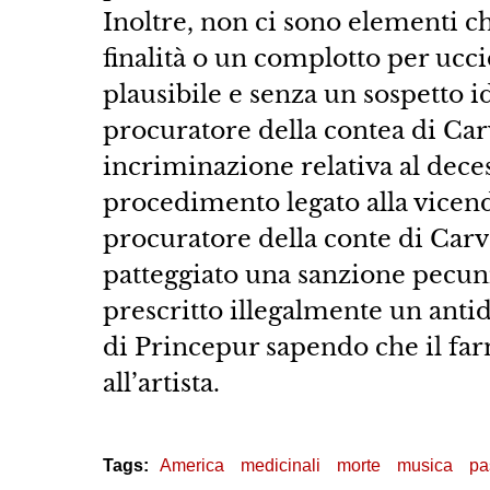
Inoltre, non ci sono elementi 
finalità o un complotto per ucc
plausibile e senza un sospetto ide
procuratore della contea di Ca
incriminazione relativa al deces
procedimento legato alla vicend
procuratore della conte di Carv
patteggiato una sanzione pecuni
prescritto illegalmente un anti
di Princepur sapendo che il far
all’artista.
Tags:
America
medicinali
morte
musica
pa