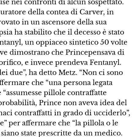
se nei confronti di alcun sospettato.
ratore della contea di Carver, in
rovato in un ascensore della sua
sia ha stabilito che il decesso è stato
tanyl, un oppiaceo sintetico 50 volte
rove dimostrano che Princepensava di
orifico, e invece prendeva Fentanyl.
ei due”, ha detto Metz. “Non ci sono
 affermare che “una persona legata
e “assumesse pillole contraffatte
robabilità, Prince non aveva idea del
ci contraffatti in grado di ucciderlo”,
” per affermare che “la pillola o le
 siano state prescritte da un medico.