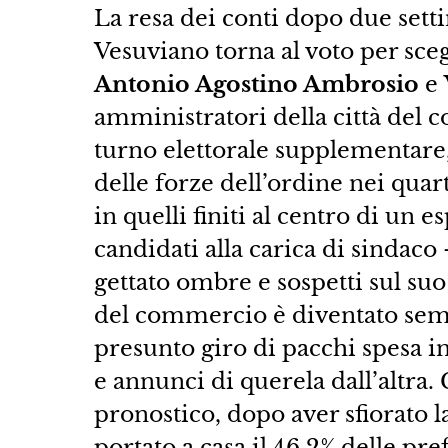
La resa dei conti dopo due sett
Vesuviano torna al voto per sceg
Antonio Agostino Ambrosio
e
amministratori della città del c
turno elettorale supplementare, 
delle forze dell’ordine nei quar
in quelli finiti al centro di un
candidati alla carica di sindac
gettato ombre e sospetti sul suo 
del commercio è diventato semp
presunto giro di pacchi spesa i
e annunci di querela dall’altra.
pronostico, dopo aver sfiorato l
portato a casa il 46.2% delle pre