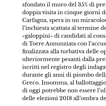
sfondato il muro del 35% di pr
doppia visita in cinque giorni 
Carfagna, spera in un miracolos
l’inchiesta scattata al termine 
«galoppini» di candidati al con
di Torre Annunziata con l’accus
finalizzata alla turbativa delle 
ulteriormente pesanti dalla pres
iscritti nel registro degli indag
durante gli anni di piombo della
Greco. Insomma, al ballottaggio s
di oggi potrebbe non essere l’u
delle elezioni 2018 all’ombra d