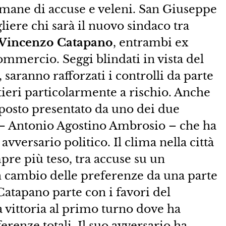
imane di accuse e veleni. San Giuseppe
liere chi sarà il nuovo sindaco tra
Vincenzo Catapano
, entrambi ex
ommercio. Seggi blindati in vista del
saranno rafforzati i controlli da parte
tieri particolarmente a rischio. Anche
 esposto presentato da uno dei due
o – Antonio Agostino Ambrosio – che ha
avversario politico. Il clima nella città
re più teso, tra accuse su un
n cambio delle preferenze da una parte
 Catapano parte con i favori del
a vittoria al primo turno dove ha
ferenze totali. Il suo avversario ha