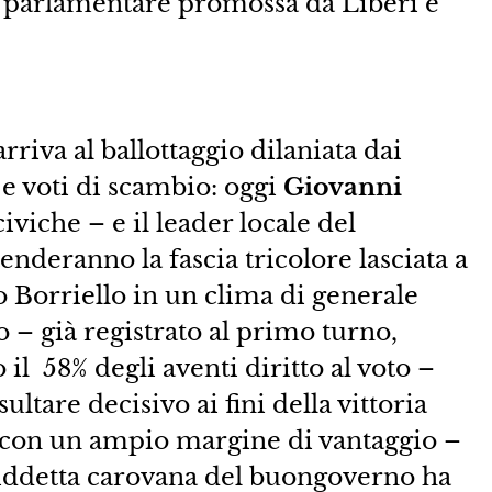
e parlamentare promossa da Liberi e
rriva al ballottaggio dilaniata dai
 e voti di scambio: oggi
Giovanni
civiche – e il leader locale del
tenderanno la fascia tricolore lasciata a
o Borriello in un clima di generale
 – già registrato al primo turno,
 il 58% degli aventi diritto al voto –
ultare decisivo ai fini della vittoria
 con un ampio margine di vantaggio –
siddetta carovana del buongoverno ha