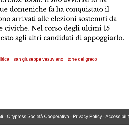
 due domeniche fa ha conquistato il
ono arrivati alle elezioni sostenuti da
e civiche. Nel corso degli ultimi 15
to agli altri candidati di appoggiarlo.
itica
san giuseppe vesuviano
torre del greco
vati - Citypress Società Cooperativa -
Privacy Policy
-
Accessibili