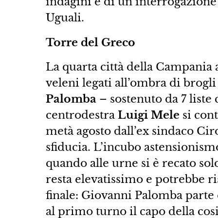
indagini e di un’interrogazion
Uguali.
Torre del Greco
La quarta città della Campania a
veleni legati all’ombra di brogli
Palomba
– sostenuto da 7 liste 
centrodestra
Luigi Mele
si con
metà agosto dall’ex sindaco Cir
sfiducia. L’incubo astensionismo
quando alle urne si è recato solo
resta elevatissimo e potrebbe ris
finale: Giovanni Palomba parte
al primo turno il capo della co