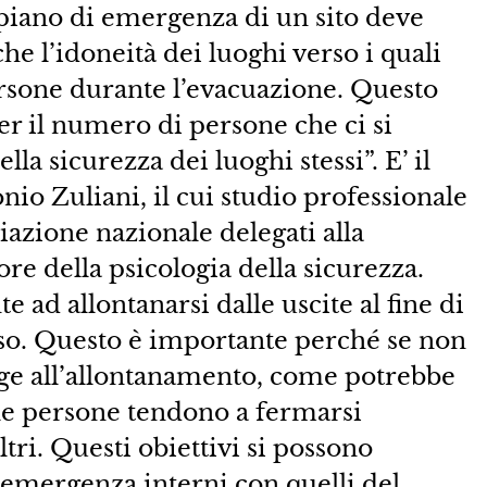
piano di emergenza di un sito deve
e l’idoneità dei luoghi verso i quali
persone durante l’evacuazione. Questo
per il numero di persone che ci si
la sicurezza dei luoghi stessi”. E’ il
o Zuliani, il cui studio professionale
ciazione nazionale delegati alla
tore della psicologia della sicurezza.
 ad allontanarsi dalle uscite al fine di
usso. Questo è importante perché se non
nge all’allontanamento, come potrebbe
 le persone tendono a fermarsi
ltri. Questi obiettivi si possono
i emergenza interni con quelli del