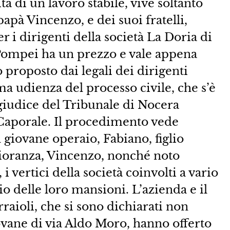
tà di un lavoro stabile, vive soltanto
pà Vincenzo, e dei suoi fratelli,
 i dirigenti della società La Doria di
i Pompei ha un prezzo e vale appena
 proposto dai legali dei dirigenti
ma udienza del processo civile, che s’è
 giudice del Tribunale di Nocera
 Caporale. Il procedimento vede
l giovane operaio, Fabiano, figlio
gioranza, Vincenzo, nonché noto
i vertici della società coinvolti a vario
io delle loro mansioni. L’azienda e il
aioli, che si sono dichiarati non
ovane di via Aldo Moro, hanno offerto