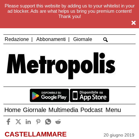
Please support this website by adding us to your whitelist in your
ad blocker. Ads are what helps us bring you premium content!
Thank you!
Redazione
Abbonamenti
Giornale
Home
Giornale
Multimedia
Podcast
Menu
CASTELLAMMARE
20 giugno 2019