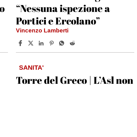
o
“Nessuna ispezione a
Portici e Ercolano”
Vincenzo Lamberti
SANITA'
Torre del Greco | L’Asl non
rinnova i contratti a 25
fisioterapisti: 300
pazienti lasciati senza
cure