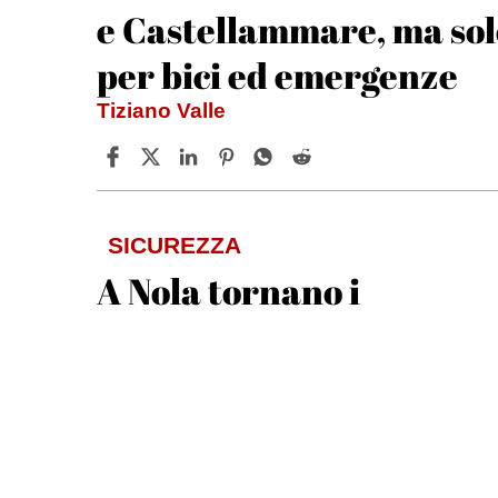
e Castellammare, ma sol
per bici ed emergenze
Tiziano Valle
SICUREZZA
A Nola tornano i
carabinieri, doppio
presidio per la sicurezza
in città
Andrea Ripa