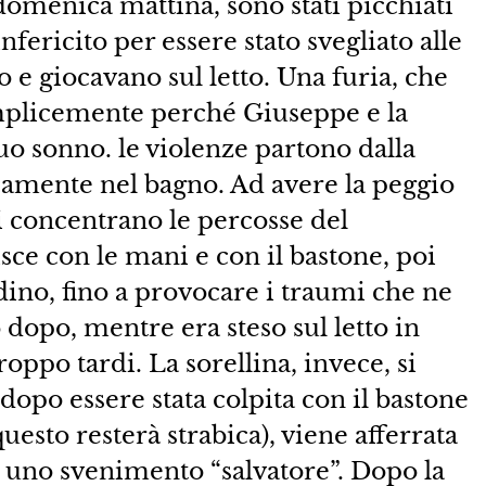
a domenica mattina, sono stati picchiati
fericito per essere stato svegliato alle
o e giocavano sul letto. Una furia, che
emplicemente perché Giuseppe e la
suo sonno. le violenze partono dalla
icamente nel bagno. Ad avere la peggio
i concentrano le percosse del
ce con le mani e con il bastone, poi
andino, fino a provocare i traumi che ne
opo, mentre era steso sul letto in
oppo tardi. La sorellina, invece, si
opo essere stata colpita con il bastone
questo resterà strabica), viene afferrata
 uno svenimento “salvatore”. Dopo la