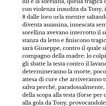
lui e la sorellina, quella tragic
con violenza inaudita da Tony, in
8 dalle loro urla mentre saltand
diventa assassina, innescata s
sorellina avevano interrotto il 
stanza da letto e finiscono trag
sarà Giuseppe, contro il quale s
compagno della madre: lo colpis
gli sbatte la testa contro il lav
determineranno la morte, poco d
attesa di cure che arriveranno tr
salva perché, paradossalmente, d
della scopa alla testa (forse per 
alla gola da Tony, provocandole