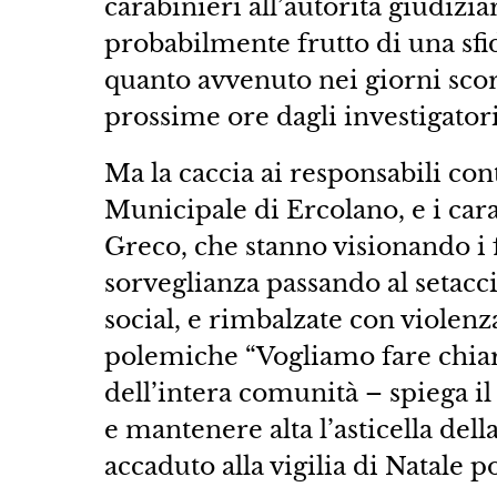
carabinieri all’autorità giudizia
probabilmente frutto di una sfida
quanto avvenuto nei giorni scor
prossime ore dagli investigatori
Ma la caccia ai responsabili cont
Municipale di Ercolano, e i car
Greco, che stanno visionando i 
sorveglianza passando al setacc
social, e rimbalzate con violen
polemiche “Vogliamo fare chiar
dell’intera comunità – spiega i
e mantenere alta l’asticella dell
accaduto alla vigilia di Natale po