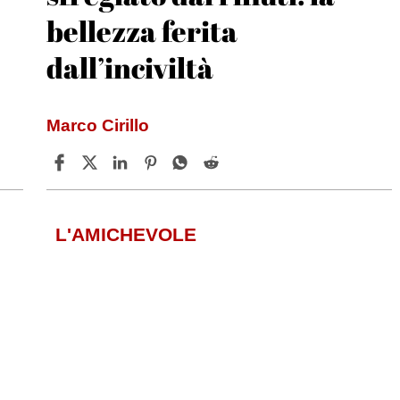
bellezza ferita
dall’inciviltà
Marco Cirillo
L'AMICHEVOLE
Memorial Catello Mari,
festa sugli spalti: la Juve
ni
Stabia batte la Cavese 1-0
Tiziano Valle