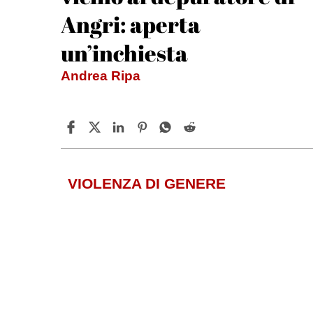
Angri: aperta
un’inchiesta
Andrea Ripa
VIOLENZA DI GENERE
Castellammare | Picchia
la compagna davanti al
figlio: libero dopo 2 gior
Michele De Feo