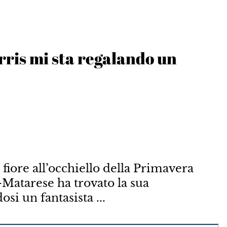
rris mi sta regalando un
iore all­’occhiello della Pri­mavera
M­atarese ha trovato la sua
si un fantasista ...