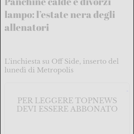
Panchine calde e divorzi
lampo: l’estate nera degli
allenatori
L'inchiesta su Off Side, inserto del
lunedì di Metropolis
PER LEGGERE TOPNEWS
DEVI ESSERE ABBONATO