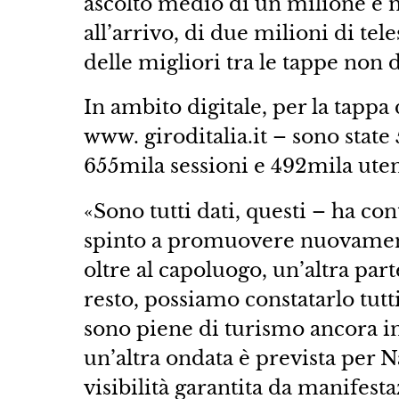
ascolto medio di un milione e m
all’arrivo, di due milioni di tel
delle migliori tra le tappe non
In ambito digitale, per la tappa 
www. giroditalia.it – sono state 
655mila sessioni e 492mila uten
«Sono tutti dati, questi – ha c
spinto a promuovere nuovamente
oltre al capoluogo, un’altra par
resto, possiamo constatarlo tutt
sono piene di turismo ancora in 
un’altra ondata è prevista per N
visibilità garantita da manifes