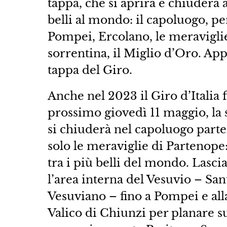
tappa, che si aprirà e chiuderà 
belli al mondo: il capoluogo, pe
Pompei, Ercolano, le meraviglie
sorrentina, il Miglio d’Oro. Ap
tappa del Giro.
Anche nel 2023 il Giro d’Italia 
prossimo giovedì 11 maggio, la s
si chiuderà nel capoluogo part
solo le meraviglie di Partenope:
tra i più belli del mondo. Lascia
l’area interna del Vesuvio – Sa
Vesuviano – fino a Pompei e alla
Valico di Chiunzi per planare s