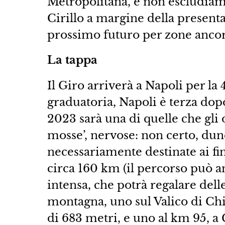
Metropolitana, e non escludiam
Cirillo a margine della present
prossimo futuro per zone ancor
La tappa
Il Giro arriverà a Napoli per la 
graduatoria, Napoli è terza do
2023 sarà una di quelle che gli 
mosse’, nervose: non certo, du
necessariamente destinate ai fin
circa 160 km (il percorso può an
intensa, che potrà regalare dell
montagna, uno sul Valico di Chi
di 683 metri, e uno al km 95, 