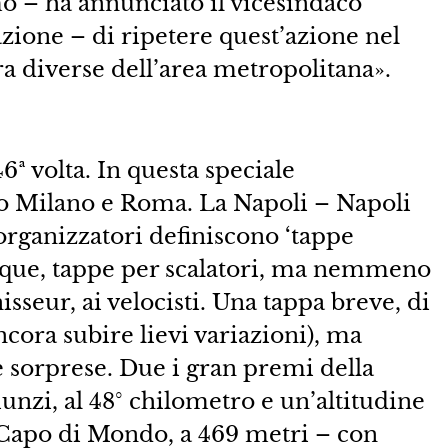
o – ha annunciato il vicesindaco
azione – di ripetere quest’azione nel
a diverse dell’area metropolitana».
46ª volta. In questa speciale
po Milano e Roma. La Napoli – Napoli
organizzatori definiscono ‘tappe
nque, tappe per scalatori, ma nemmeno
isseur, ai velocisti. Una tappa breve, di
cora subire lievi variazioni), ma
e sorprese. Due i gran premi della
unzi, al 48° chilometro e un’altitudine
a Capo di Mondo, a 469 metri – con