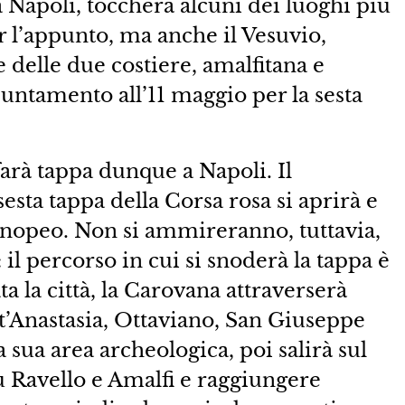
a Napoli, toccherà alcuni dei luoghi più
r l’appunto, ma anche il Vesuvio,
 delle due costiere, amalfitana e
puntamento all’11 maggio per la sesta
farà tappa dunque a Napoli. Il
esta tappa della Corsa rosa si aprirà e
enopeo. Non si ammireranno, tuttavia,
 il percorso in cui si snoderà la tappa è
ta la città, la Carovana attraverserà
nt’Anastasia, Ottaviano, San Giuseppe
 sua area archeologica, poi salirà sul
u Ravello e Amalfi e raggiungere