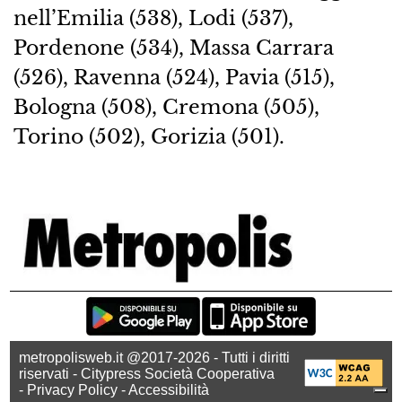
nell’Emilia (538), Lodi (537),
Pordenone (534), Massa Carrara
(526), Ravenna (524), Pavia (515),
Bologna (508), Cremona (505),
Torino (502), Gorizia (501).
metropolisweb.it @2017-2026 - Tutti i diritti
riservati - Citypress Società Cooperativa
-
Privacy Policy
-
Accessibilità