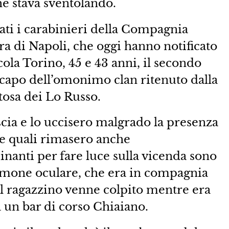
he stava sventolando.
tati i carabinieri della Compagnia
a di Napoli, che oggi hanno notificato
icola Torino, 45 e 43 anni, il secondo
l capo dell’omonimo clan ritenuto dalla
tosa dei Lo Russo.
scia e lo uccisero malgrado la presenza
le quali rimasero anche
nanti per fare luce sulla vicenda sono
stimone oculare, che era in compagnia
 il ragazzino venne colpito mentre era
a un bar di corso Chiaiano.