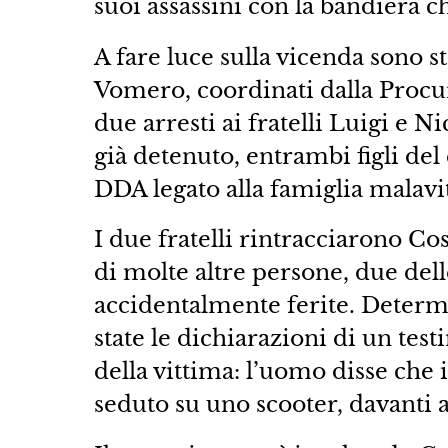
suoi assassini con la bandiera c
A fare luce sulla vicenda sono s
Vomero, coordinati dalla Procur
due arresti ai fratelli Luigi e N
già detenuto, entrambi figli de
DDA legato alla famiglia malavi
I due fratelli rintracciarono Co
di molte altre persone, due del
accidentalmente ferite. Determi
state le dichiarazioni di un te
della vittima: l’uomo disse che
seduto su uno scooter, davanti 