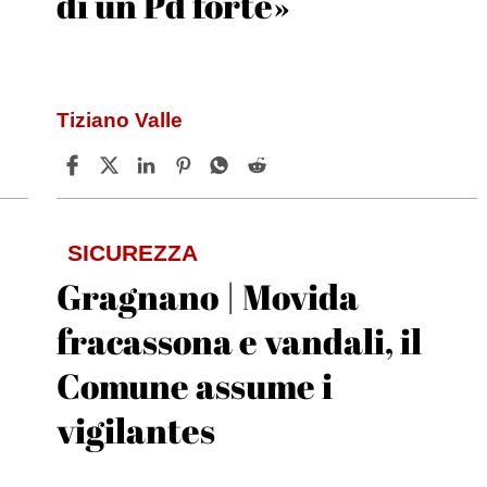
di un Pd forte»
Tiziano Valle
SICUREZZA
Gragnano | Movida
fracassona e vandali, il
Comune assume i
vigilantes