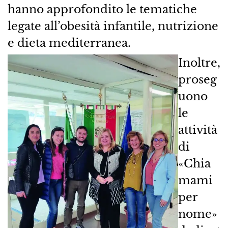
hanno approfondito le tematiche
legate all’obesità infantile, nutrizione
e dieta mediterranea.
Inoltre,
proseg
uono
le
attività
di
«Chia
mami
per
nome»