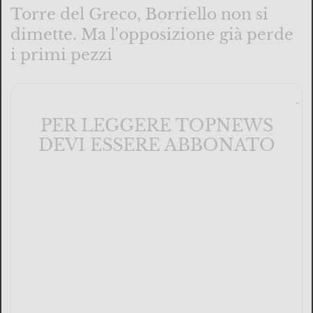
Torre del Greco, Borriello non si
dimette. Ma l'opposizione già perde
i primi pezzi
PER LEGGERE TOPNEWS
DEVI ESSERE ABBONATO