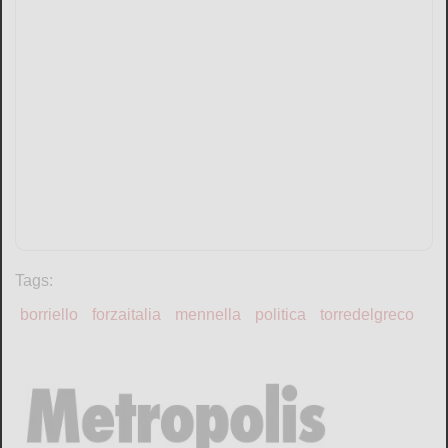
Tags:
borriello
forzaitalia
mennella
politica
torredelgreco