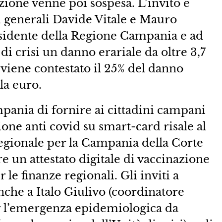
uzione venne poi sospesa. L’invito è
ri generali Davide Vitale e Mauro
esidente della Regione Campania e ad
di crisi un danno erariale da oltre 3,7
 viene contestato il 25% del danno
la euro.
pania di fornire ai cittadini campani
ione anti covid su smart-card risale al
egionale per la Campania della Corte
re un attestato digitale di vaccinazione
r le finanze regionali. Gli inviti a
nche a Italo Giulivo (coordinatore
er l’emergenza epidemiologica da