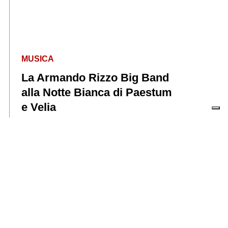
MUSICA
La Armando Rizzo Big Band
alla Notte Bianca di Paestum
e Velia
metropolisweb
CAMPIONE DI INCASSI
Spider‑Man conquista il
cinema: sale piene e famiglie