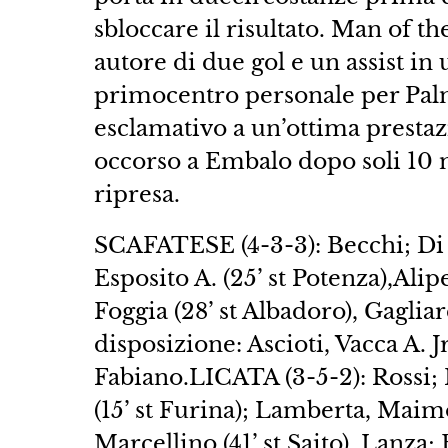
sbloccare il risultato. Man of t
autore di due gol e un assist in
primocentro personale per Palm
esclamativo a un’ottima prestaz
occorso a Embalo dopo soli 10 
ripresa.
SCAFATESE (4-3-3): Becchi; Di P
Esposito A. (25’ st Potenza),Alipe
Foggia (28’ st Albadoro), Gagliar
disposizione: Ascioti, Vacca A. J
Fabiano.LICATA (3-5-2): Rossi; 
(15’ st Furina); Lamberta, Maimo
Marcellino (41’ st Saito), Lanza