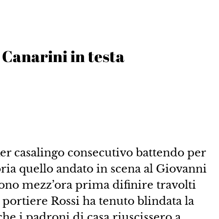
 Canarini in testa
ker casalingo consecutivo battendo per
oria quello andato in scena al Giovanni
stono mezz’ora prima difinire travolti
 portiere Rossi ha tenuto blindata la
he i padroni di casa riuscissero a