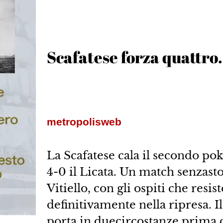
Scafatese forza quattro.
metropolisweb
La Scafatese cala il secondo po
4-0 il Licata. Un match senzast
Vitiello, con gli ospiti che resi
definitivamente nella ripresa. Il
porta in duecircostanze prima c