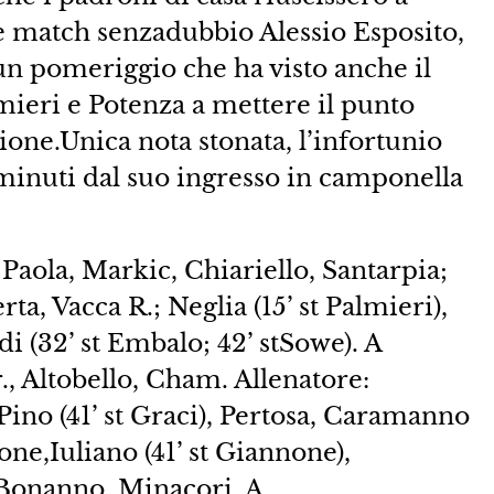
he match senzadubbio Alessio Esposito,
 un pomeriggio che ha visto anche il
ieri e Potenza a mettere il punto
ione.Unica nota stonata, l’infortunio
minuti dal suo ingresso in camponella
aola, Markic, Chiariello, Santarpia;
rta, Vacca R.; Neglia (15’ st Palmieri),
di (32’ st Embalo; 42’ stSowe). A
r., Altobello, Cham. Allenatore:
Pino (41’ st Graci), Pertosa, Caramanno
ne,Iuliano (41’ st Giannone),
; Bonanno, Minacori. A