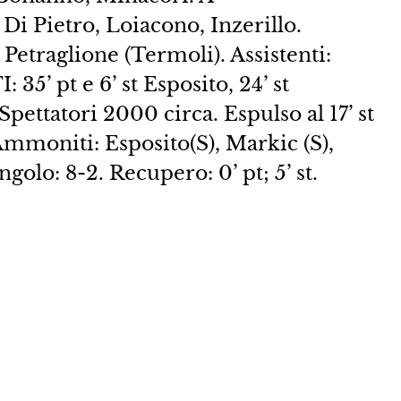
Di Pietro, Loiacono, Inzerillo.
traglione (Termoli). Assistenti:
35’ pt e 6’ st Esposito, 24’ st
pettatori 2000 circa. Espulso al 17’ st
 Ammoniti: Esposito(S), Markic (S),
golo: 8-2. Recupero: 0’ pt; 5’ st.