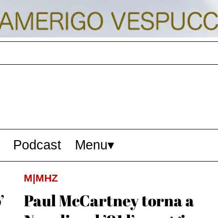
Podcast
Menu
M|MHZ
’
Paul McCartney torna a