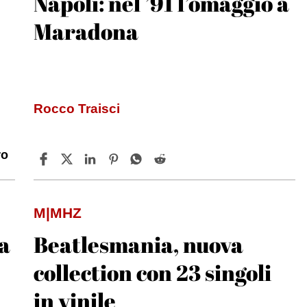
Napoli: nel ’91 l’omaggio a
Maradona
Rocco Traisci
ro
M|MHZ
a
Beatlesmania, nuova
collection con 23 singoli
in vinile