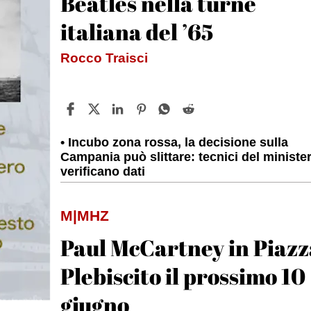
Beatles nella turnè
italiana del ’65
Rocco Traisci
Incubo zona rossa, la decisione sulla
Campania può slittare: tecnici del ministe
verificano dati
M|MHZ
Paul McCartney in Piazz
Plebiscito il prossimo 10
giugno