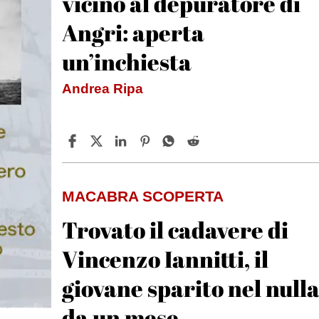
vicino al depuratore di
Angri: aperta
un’inchiesta
Andrea Ripa
MACABRA SCOPERTA
Trovato il cadavere di
Vincenzo Iannitti, il
giovane sparito nel null
da un mese