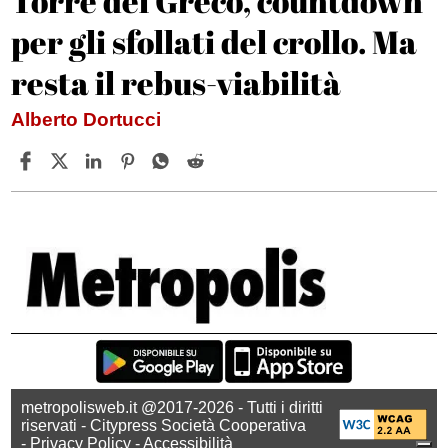
Torre del Greco, countdown
per gli sfollati del crollo. Ma
resta il rebus-viabilità
Alberto Dortucci
metropolisweb.it @2017-2026 - Tutti i diritti
riservati - Citypress Società Cooperativa
-
Privacy Policy
-
Accessibilità