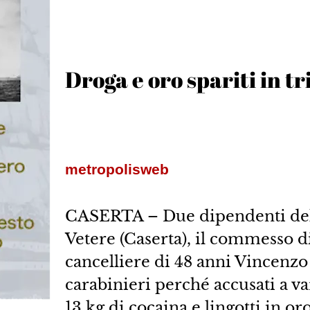
Droga e oro spariti in t
metropolisweb
CASERTA – Due dipendenti del 
Vetere (Caserta), il commesso d
cancelliere di 48 anni Vincenzo 
carabinieri perché accusati a var
13 kg di cocaina e lingotti in oro