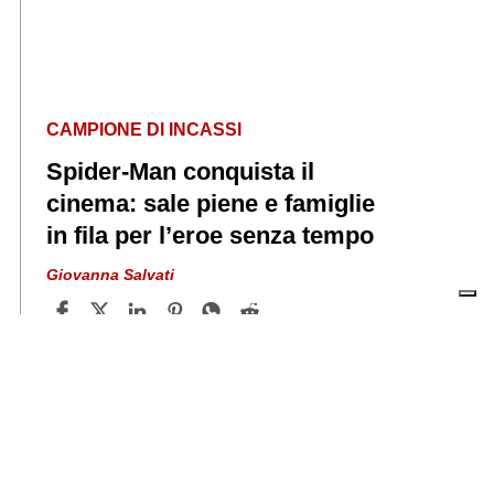
CAMPIONE DI INCASSI
Spider‑Man conquista il
cinema: sale piene e famiglie
in fila per l’eroe senza tempo
Giovanna Salvati
#SALUTE, TECNOMANIA
Rete Telestroke della ASL
Salerno, quando il tempo
salva il cervello