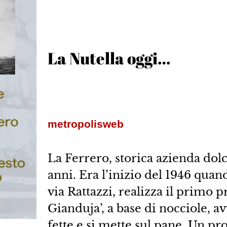
La Nutella oggi…
metropolisweb
La Ferrero, storica azienda dol
anni. Era l’inizio del 1946 quan
via Rattazzi, realizza il primo p
Gianduja’, a base di nocciole, avv
fette e si mette sul pane. Un p