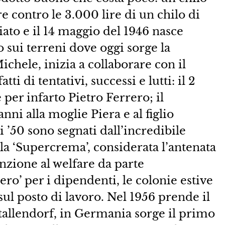
re contro le 3.000 lire di un chilo di
ato e il 14 maggio del 1946 nasce
o sui terreni dove oggi sorge la
Michele, inizia a collaborare con il
ti di tentativi, successi e lutti: il 2
per infarto Pietro Ferrero; il
nni alla moglie Piera e al figlio
 ’50 sono segnati dall’incredibile
la ‘Supercrema’, considerata l’antenata
enzione al welfare da parte
rero’ per i dipendenti, le colonie estive
o sul posto di lavoro. Nel 1956 prende il
adtallendorf, in Germania sorge il primo