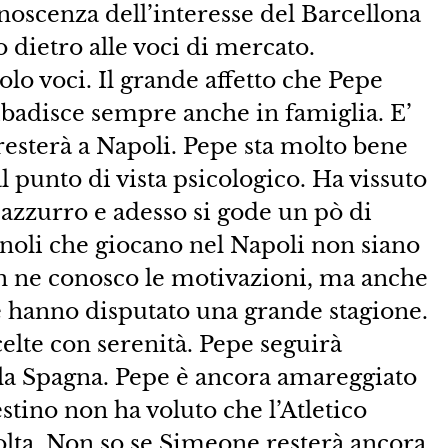
noscenza dell’interesse del Barcellona
 dietro alle voci di mercato.
olo voci. Il grande affetto che Pepe
ribadisce sempre anche in famiglia. E’
resterà a Napoli. Pepe sta molto bene
l punto di vista psicologico. Ha vissuto
 azzurro e adesso si gode un pò di
noli che giocano nel Napoli non siano
on ne conosco le motivazioni, ma anche
 hanno disputato una grande stagione.
scelte con serenità. Pepe seguirà
er la Spagna. Pepe è ancora amareggiato
estino non ha voluto che l’Atletico
olta. Non so se Simeone resterà ancora