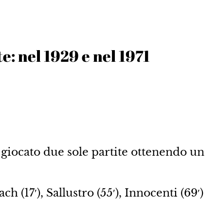
e: nel 1929 e nel 1971
 giocato due sole partite ottenendo un
h (17′), Sallustro (55′), Innocenti (69′)