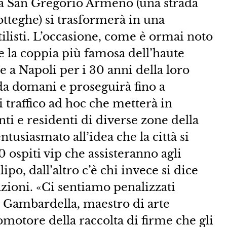
a San Gregorio Armeno (una strada
tteghe) si trasformerà in una
stilisti. L’occasione, come è ormai noto
he la coppia più famosa dell’haute
 a Napoli per i 30 anni della loro
da domani e proseguirà fino a
 traffico ad hoc che metterà in
i e residenti di diverse zone della
entusiasmato all’idea che la città si
0 ospiti vip che assisteranno agli
lipo, dall’altro c’è chi invece si dice
azioni. «Ci sentiamo penalizzati
o Gambardella, maestro di arte
omotore della raccolta di firme che gli