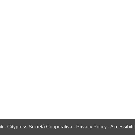
vati - Citypress Società Cooperativa -
Privacy Policy
-
Accessibili