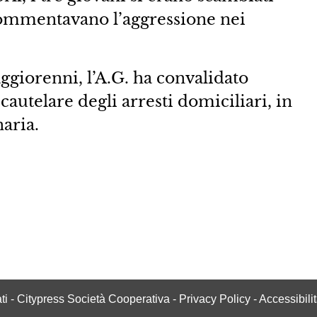
commentavano l’aggressione nei
aggiorenni, l’A.G. ha convalidato
cautelare degli arresti domiciliari, in
naria.
vati - Citypress Società Cooperativa -
Privacy Policy
-
Accessibili