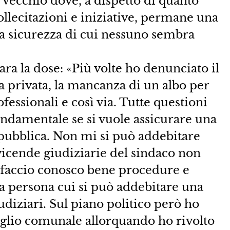
 Vecchio dove, a dispetto di quanto
ollecitazioni e iniziative, permane una
ica sicurezza di cui nessuno sembra
ara la dose: «Più volte ho denunciato il
va privata, la mancanza di un albo per
fessionali e così via. Tutte questioni
ndamentale se si vuole assicurare una
 pubblica. Non mi si può addebitare
 vicende giudiziarie del sindaco non
he faccio conosco bene procedure e
ma persona cui si può addebitare una
udiziari. Sul piano politico però ho
iglio comunale allorquando ho rivolto