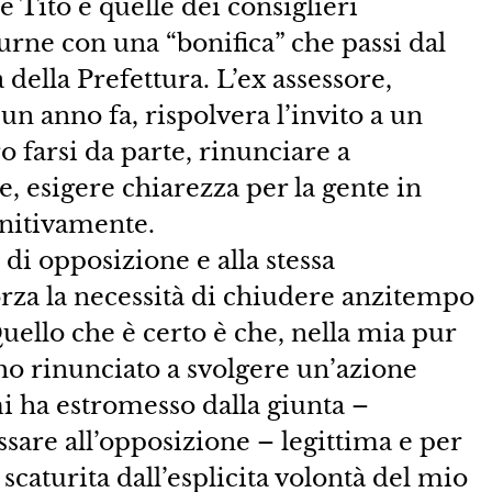
 Tito e quelle dei consiglieri
urne con una “bonifica” che passi dal
della Prefettura. L’ex assessore,
n anno fa, rispolvera l’invito a un
o farsi da parte, rinunciare a
, esigere chiarezza per la gente in
initivamente.
 di opposizione e alla stessa
za la necessità di chiudere anzitempo
uello che è certo è che, nella mia pur
 ho rinunciato a svolgere un’azione
mi ha estromesso dalla giunta –
assare all’opposizione – legittima e per
 è scaturita dall’esplicita volontà del mio