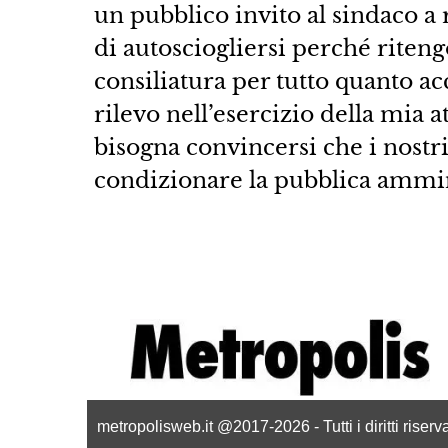
un pubblico invito al sindaco a 
di autosciogliersi perché riteng
consiliatura per tutto quanto ac
rilevo nell’esercizio della mia a
bisogna convincersi che i nostr
condizionare la pubblica ammin
metropolisweb.it @2017-2026 - Tutti i diritti riser