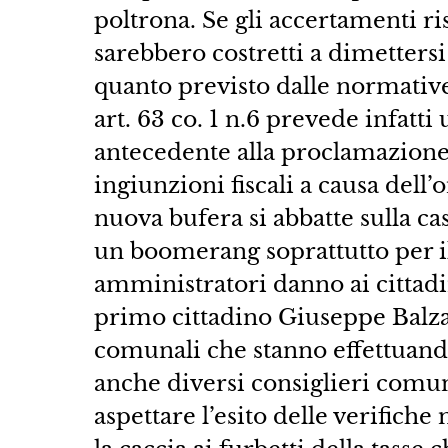
poltrona. Se gli accertamenti risu
sarebbero costretti a dimetters
quanto previsto dalle normative 
art. 63 co. 1 n.6 prevede infatti
antecedente alla proclamazione d
ingiunzioni fiscali a causa dell
nuova bufera si abbatte sulla c
un boomerang soprattutto per il
amministratori danno ai cittad
primo cittadino Giuseppe Balzan
comunali che stanno effettuando
anche diversi consiglieri comun
aspettare l’esito delle verifich