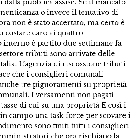
i dalla pubblica assise. Se il mancato
enticanza o invece il tentativo di
ora non è stato accertato, ma certo è
 costare caro ai quattro
 interno è partito due settimane fa
settore tributi sono arrivate delle
lia. L’agenzia di riscossione tributi
Pace che i consiglieri comunali
 anche tre pignoramenti su proprietà
comunali. I versamenti non pagati
tasse di cui su una proprietà E così i
in campo una task force per scovare i
ndimento sono finiti tutti i consiglieri
amministratori che ora rischiano la